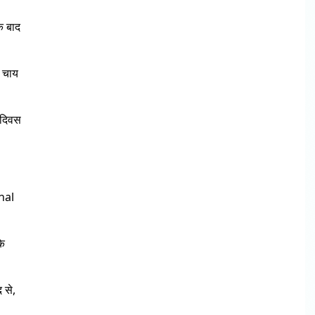
े बाद
े चाय
य दिवस
onal
के
 से,