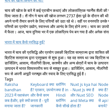
चाय की खोज किसने की थी?
चाय की खोज के बारे में कई प्राचीन कथाएं और लोकतांत्रिक गवर्नेंस शैली की चर
दिया जाता है। शें नोंग ने चाय की खोज लगभग 2737 ईसा पूर्व के दौरान की थी। 
अपने पानी तैयार करने के लिए पत्तियों को उठा रहे थे। वहीं पर वनस्पति उनके
पत्तियों का प्रयोग उद्योग, स्वास्थ्य और आनंद के लिए होने लगा। चाय का उपयो
में फैला। आज, चाय दुनिया भर में एक लोकप्रिय पेय बन गया है और अनेक सं
भारत में चाय कैसे प्रसिद्ध हुई?
भारत में चाय की प्रसिद्धि और प्रयोग उसकी ब्रिटिश साम्राज्य द्वारा शासित की
ब्रिटिश साम्राज्य द्वारा प्रमुखता से शुरू हुआ। यह वह समय था जब ब्रिटिश भा
डार्जिलिंग, आसाम, नीलगिरी हिल्स, काश्मीर और अन्य क्षेत्रों में चाय के उत्प
उत्पादन में भारत विश्वस्तरीय रूप से मशहूर हुआ। डार्जिलिंग, आसाम, नीलगिरी हि
रूप से अपनी अनूठी परफ्यूम और स्वाद के लिए प्रसिद्ध हुई है।
Tags
Raksha
Keyboard क्या
ब्लॉगिंग
Nuxt js kya hai
Node 
bandhan
है? प्रकार, उपयोग
क्या है in
- Nuxt Js क्या है
क्या है?
2023 में रक्षाबंधन
और कैसे काम
Hindi
और Nuxt SEO
Node 
कब हैऔर, इसे क्यों
करता है - पूरी
ब्लॉगिंग
and Meta क्या
से api 
मनाया जाता है?
जानकारी
कैसे सीखे
होता है?
बनाये?