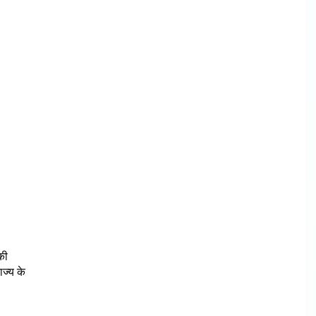
की
ाज्य के