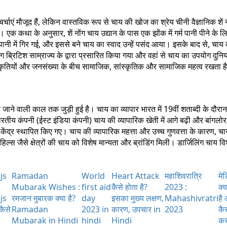
्चाएं मौजूद हैं, लेकिन वास्तविक रूप से चाय की खोज का श्रेय चीनी वैज्ञानिक शें 
एक कथा के अनुसार, शें नोंग चाय उद्यान के पास एक झोंक में गर्म पानी पीने के ल
 पानी में गिर गई, और इससे बने चाय का स्वाद उन्हें पसंद आया। इसके बाद से, चाय
ग ब्रिटिश साम्राज्य के द्वारा प्रसारित किया गया और वहां से चाय का उपयोग दुनि
स्कृतियों और जनसंख्या के बीच सामाजिक, सांस्कृतिक और सामाजिक महत्व रखता ह
 जाने वाली काल तक जुड़ी हुई है। चाय का व्यापार भारत में 19वीं शताब्दी के दौरान
रतीय कंपनी (ईस्ट इंडिया कंपनी) चाय की व्यापारिक खेती में आगे बढ़ी और बांगलोर
ादन केंद्र स्थापित किए गए। चाय की व्यापारिक महत्ता और उच्च गुणवत्ता के कारण, च
ल्स जैसे क्षेत्रों की चाय को विशेष मान्यता और ब्रांडिंग मिली। डार्जिलिंग चाय वि
js
Ramadan
World
Heart Attack
महाशिवरात्रि
मे
Mubarak Wishes :
first aid
कैसे होता है?
2023 :
क्य
js
रमजान मुबारक क्या है?
day
इसका मुख्य लक्षण,
Mahashivratri
है
कैसे
Ramadan
2023 in
कारण, उपचार in
2023
कै
Mubarak in Hindi
hindi
Hindi
करत