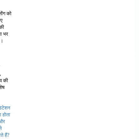
नोंग को
िए
 की
या भर
ै।
,
ाय की
शेष
डिटेशन
ा होता
 और
से
े हैं?