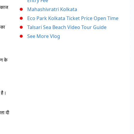
Entry Fee
ामकाज
Mahashivratri Kolkata
Eco Park Kolkata Ticket Price Open Time
 का
Talsari Sea Beach Video Tour Guide
See More Vlog
िन के
 है।
यता दी