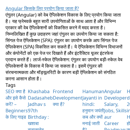
Angular किसके लिए प्रयोग किया जाता है?
एंगुलर (Angular) को वेब ऐप्लिकेशन विकास के लिए प्रयोग किया जाता
है। यह फ्रेमवर्क बहुत सारी उपयोगिताओं के साथ आता है और विभिन्न
प्रकार की वेब ऐप्लिकेशनों को विकसित करने में मदद करता है।
निम्नलिखित हैं कुछ उदाहरण जहां एंगुलर का उपयोग किया जा सकता है:
सिंगल पेज ऐप्लिकेशन (SPA): एंगुलर का उपयोग करके आप सिंगल पेज
ऐप्लिकेशन (SPA) विकसित कर सकते हैं। ये ऐप्लिकेशन विभिन्न विभाजनों
और कंपोनेंटों को एक पेज पर दिखाते हैं और इंटरैक्टिव यूजर इंटरफेस
प्रदान करते हैं। लार्ज-स्केल ऐप्लिकेशन: एंगुलर का उपयोग बड़ी-स्केल वेब
ऐप्लिकेशनों के विकास में किया जा सकता है। इसमें एंगुलर की
संरचनात्मकता और मॉड्यूलरिटी के कारण बड़ी ऐप्लिकेशन को संगठित
करना आसान होता है।
Tags
SEO क्या है
Khashaba
Frontend
Hanuman
Angular
H
और इसे कैसे
Dadasaheb
Development
Jayanti in
Developer
d
करें? –
Jadhav s
क्या है?
hindi:
Salary,
2
Beginners
97th
हनुमान जयंती
Jobs, Skills
i
के लिए गाइड
Birthday :
कब और क्यों
aur
H
खशाबा
मनाई जाती
Career
ह
दादासाहेब
है?
Roadmap:
कब