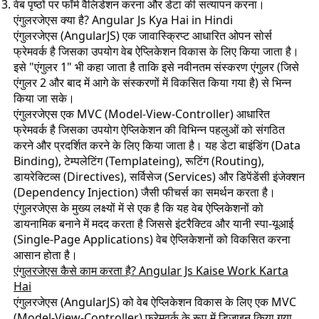
वेब पृष्ठों पर फॉर्म वैलिडेशन करना और डेटा की सत्यापन करना।
एंगुलरजेएस क्या है? Angular Js Kya Hai in Hindi
एंगुलरजेएस (AngularJS) एक जावास्क्रिप्ट आधारित ओपन सोर्स
फ्रेमवर्क है जिसका उपयोग वेब ऐप्लिकेशन विकास के लिए किया जाता है।
इसे "एंगुलर 1" भी कहा जाता है ताकि इसे नवीनतम संस्करण एंगुलर (जिसे
एंगुलर 2 और बाद में आगे के संस्करणों में विकसित किया गया है) से भिन्न
किया जा सके।
एंगुलरजेएस एक MVC (Model-View-Controller) आधारित
फ्रेमवर्क है जिसका उपयोग ऐप्लिकेशन की विभिन्न पहलुओं को संगठित
करने और प्रदर्शित करने के लिए किया जाता है। यह डेटा बाइंडिंग (Data
Binding), टेम्पलेटिंग (Templateing), रूटिंग (Routing),
डायरेक्टिव्स (Directives), सर्विसेज (Services) और डिपेंडेंसी इंजेक्शन
(Dependency Injection) जैसी फीचर्स का समर्थन करता है।
एंगुलरजेएस के मुख्य लक्ष्यों में से एक है कि यह वेब ऐप्लिकेशनों को
डायनामिक बनाने में मदद करता है जिससे इंटरैक्टिव और यानी स्पा-यूआई
(Single-Page Applications) वेब ऐप्लिकेशनों को विकसित करना
आसान होता है।
एंगुलरजेएस कैसे काम करता है? Angular Js Kaise Work Karta
Hai
एंगुलरजेएस (AngularJS) को वेब ऐप्लिकेशन विकास के लिए एक MVC
(Model-View-Controller) फ्रेमवर्क के रूप में डिज़ाइन किया गया