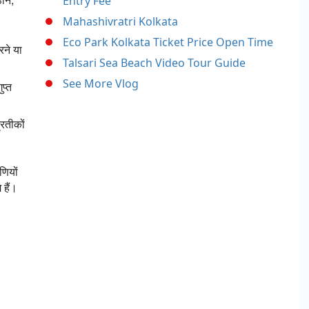
Entry Fee
Mahashivratri Kolkata
Eco Park Kolkata Ticket Price Open Time
रने या
Talsari Sea Beach Video Tour Guide
See More Vlog
प्त
्रतीकों
णियों
 हैं।
।