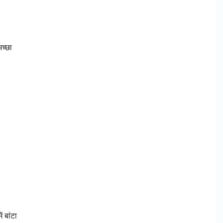
च्छा
ं बांटा